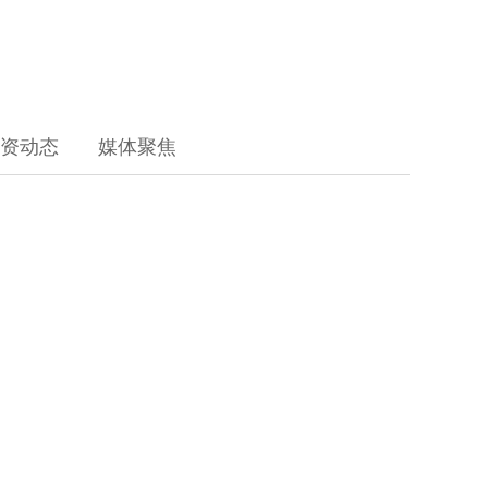
国资动态
媒体聚焦