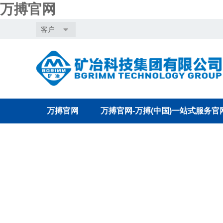
万搏官网
客户
万搏官网
万搏官网-万搏(中国)一站式服务官
社会责任
人力资源
党群工作